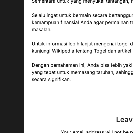
Sementara untuk yang menyukai tantangan, m
Selalu ingat untuk bermain secara bertangg
kemampuan finansial Anda agar permainan 
masalah.
Untuk informasi lebih lanjut mengenai togel 
kunjungi
Wikipedia tentang Togel
dan
artikel
Dengan pemahaman ini, Anda bisa lebih yaki
yang tepat untuk memasang taruhan, sehing
secara signifikan.
Leav
Your email address will not be p