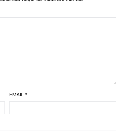
EMAIL
*