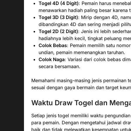
Togel 4D (4 Digit)
: Pemain harus menebak
menawarkan hadiah paling besar karena ti
Togel 3D (3 Digit)
: Mirip dengan 4D, nam
dibandingkan 4D dan sering menjadi pilih
Togel 2D (2 Digit)
: Jenis ini lebih seder
hadiahnya lebih kecil, tingkat peluang men
Colok Bebas
: Pemain memilih satu nomor
undian, pemain memenangkan taruhan.
Colok Naga
: Variasi dari colok bebas d
secara bersamaan.
Memahami masing-masing jenis permainan t
sesuai dengan gaya bermain dan target keu
Waktu Draw Togel dan Menga
Setiap jenis togel memiliki waktu pengundian
para pemain. Dengan mengetahui jadwal dra
baik dan tidak melewatkan kesempatan unt