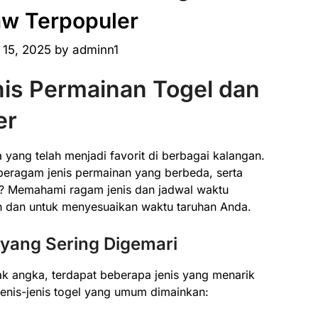
w Terpopuler
 15, 2025
by
adminn1
is Permainan Togel dan
er
 yang telah menjadi favorit di berbagai kalangan.
beragam jenis permainan yang berbeda, serta
i? Memahami ragam jenis dan jadwal waktu
in dan untuk menyesuaikan waktu taruhan Anda.
 yang Sering Digemari
k angka, terdapat beberapa jenis yang menarik
jenis-jenis togel yang umum dimainkan: