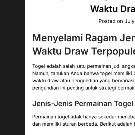
Waktu Dra
Posted on
July
Menyelami Ragam Jen
Waktu Draw Terpopul
Togel adalah salah satu permainan judi angka
Namun, tahukah Anda bahwa togel memiliki 
waktu draw atau pengundian yang bervarias
pengundian ini penting untuk strategi berma
Jenis-Jenis Permainan Togel
Permainan togel tidak hanya sekedar meneba
dan memiliki aturan berbeda. Berikut adalah 