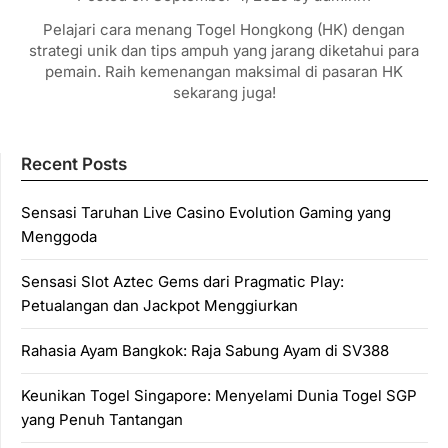
Pelajari cara menang Togel Hongkong (HK) dengan
strategi unik dan tips ampuh yang jarang diketahui para
pemain. Raih kemenangan maksimal di pasaran HK
sekarang juga!
Recent Posts
Sensasi Taruhan Live Casino Evolution Gaming yang
Menggoda
Sensasi Slot Aztec Gems dari Pragmatic Play:
Petualangan dan Jackpot Menggiurkan
Rahasia Ayam Bangkok: Raja Sabung Ayam di SV388
Keunikan Togel Singapore: Menyelami Dunia Togel SGP
yang Penuh Tantangan