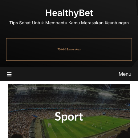
Skip
HealthyBet
to
content
Tips Sehat Untuk Membantu Kamu Merasakan Keuntungan
Menu