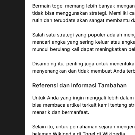
Bermain togel memang lebih banyak menganda
tidak bisa menggunakan strategi. Memiliki c
rutin dan terupdate akan sangat membantu 
Salah satu strategi yang populer adalah men
mencari angka yang sering keluar atau angk
muncul berulang kali dapat meningkatkan p
Disamping itu, penting juga untuk menentuka
menyenangkan dan tidak membuat Anda terbeb
Referensi dan Informasi Tambahan
Untuk Anda yang ingin menggali lebih dalam 
bisa membaca artikel terkait kami tentang
st
menarik dan bermanfaat.
Selain itu, untuk pemahaman sejarah mengen
halaman Wikipedia di
Togel di Wikipedia
.