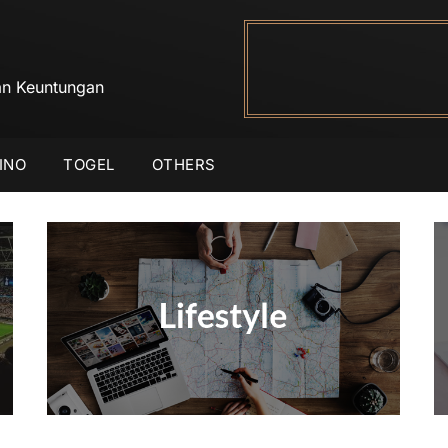
an Keuntungan
INO
TOGEL
OTHERS