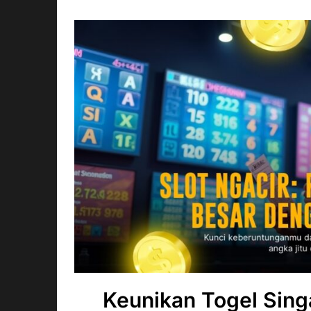
Keunikan Togel Sing