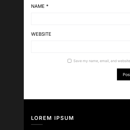
NAME
*
WEBSITE
Save my name, email, and website 
LOREM IPSUM