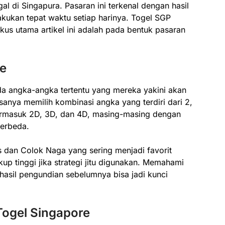
al di Singapura. Pasaran ini terkenal dengan hasil
akukan tepat waktu setiap harinya. Togel SGP
us utama artikel ini adalah pada bentuk pasaran
re
a angka-angka tertentu yang mereka yakini akan
sanya memilih kombinasi angka yang terdiri dari 2,
 termasuk 2D, 3D, dan 4D, masing-masing dengan
erbeda.
as dan Colok Naga yang sering menjadi favorit
 tinggi jika strategi jitu digunakan. Memahami
asil pengundian sebelumnya bisa jadi kunci
Togel Singapore