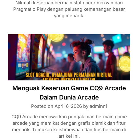
Nikmati keseruan bermain slot gacor maxwin dari
Pragmatic Play dengan peluang kemenangan besar
yang menarik.
Menguak Keseruan Game CQ9 Arcade
Dalam Dunia Arcade
Posted on
April 6, 2026
by
adminn1
CQ9 Arcade menawarkan pengalaman bermain game
arcade yang memikat dengan grafis ciamik dan fitur
menarik. Temukan keistimewaan dan tips bermain di
artikel ini.