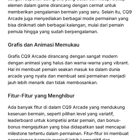
elemen dalam game dirancang dengan cermat untuk
memberikan pengalaman bermain yang seru. Selain itu, CQ9
Arcade juga menyediakan berbagai mode permainan yang
bisa dinikmati oleh berbagai kalangan, mulai dari pemain
pemula hingga yang sudah berpengalaman.
Grafis dan Animasi Memukau
Grafis CQ9 Arcade dirancang dengan sangat modern
dengan animasi yang halus dan warna-warna yang vibrant.
Hal ini membuat pemain seakan masuk ke dalam dunia
arcade yang nyata dan membuat sesi permainan menjadi
jauh lebih menarik dan tidak membosankan.
Fitur-Fitur yang Menghibur
Ada banyak fitur di dalam CQ9 Arcade yang mendukung
keseruan bermain, seperti pilihan level yang variatif,
leaderboard untuk kompetisi antar pemain, dan bonus-
bonus mengejutkan yang bisa didapatkan saat mencapai
milestone tertentu dalam permainan. Fitur-fitur ini membuat
pengalaman bermain menjadi lebih kompetitif dan