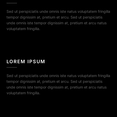
Sed ut perspiciatis unde omnis iste natus voluptatem fringilla
tempor dignissim at, pretium et arcu. Sed ut perspiciatis
unde omnis iste tempor dignissim at, pretium et arcu natus
voluptatem fringilla.
LOREM IPSUM
Sed ut perspiciatis unde omnis iste natus voluptatem fringilla
tempor dignissim at, pretium et arcu. Sed ut perspiciatis
unde omnis iste tempor dignissim at, pretium et arcu natus
voluptatem fringilla.