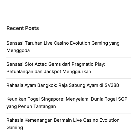
Recent Posts
Sensasi Taruhan Live Casino Evolution Gaming yang
Menggoda
Sensasi Slot Aztec Gems dari Pragmatic Play:
Petualangan dan Jackpot Menggiurkan
Rahasia Ayam Bangkok: Raja Sabung Ayam di SV388
Keunikan Togel Singapore: Menyelami Dunia Togel SGP
yang Penuh Tantangan
Rahasia Kemenangan Bermain Live Casino Evolution
Gaming