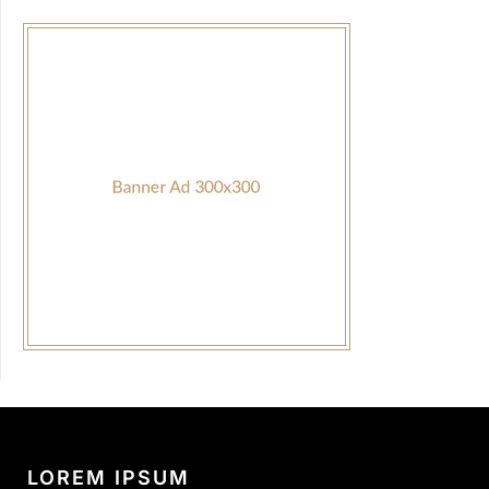
LOREM IPSUM