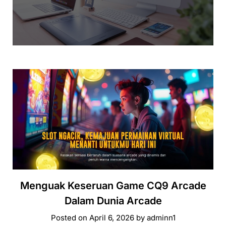
Menguak Keseruan Game CQ9 Arcade
Dalam Dunia Arcade
Posted on
April 6, 2026
by
adminn1