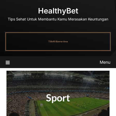
Skip
HealthyBet
to
content
Tips Sehat Untuk Membantu Kamu Merasakan Keuntungan
Menu