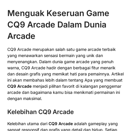
Menguak Keseruan Game
CQ9 Arcade Dalam Dunia
Arcade
CQ9 Arcade merupakan salah satu game arcade terbaik
yang menawarkan sensasi bermain yang unik dan
menyenangkan. Dalam dunia game arcade yang penuh
warna, CQ9 Arcade hadir dengan berbagai fitur menarik
dan desain grafis yang memikat hati para pemainnya. Artikel
ini akan membahas lebih dalam tentang Apa yang membuat
CQ9 Arcade
menjadi pilihan favorit di kalangan penggemar
arcade dan bagaimana kamu bisa menikmati permainan ini
dengan maksimal.
Kelebihan CQ9 Arcade
Kelebihan utama dari
CQ9 Arcade
adalah gameplay yang
sangat responsif dan grafis yang detail dan hidup. Setiap