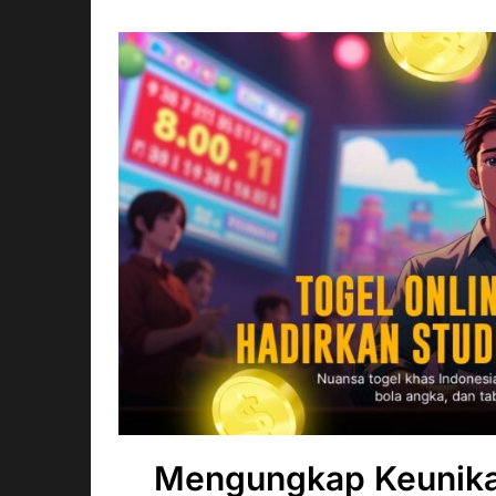
Mengungkap Keunikan