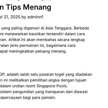
n Tips Menang
t 21, 2025
by
adminn1
l yang paling digemari di Asia Tenggara. Berbeda
ore menawarkan keunikan tersendiri dalam cara
an. Artikel ini akan membahas secara lengkap
alan jenis permainan ini, bagaimana cara
 dapat meningkatkan peluang menang.
GP, adalah salah satu pasaran togel yang diadakan
n ini melibatkan pemilihan angka dengan tujuan
dalam undian resmi Singapore Pools.
 sistem pengundian yang transparan dan diawasi
kepercayaan bagi para pemain.