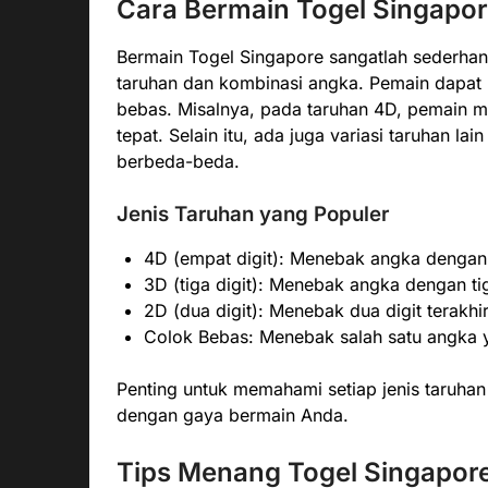
Cara Bermain Togel Singapo
Bermain Togel Singapore sangatlah sederha
taruhan dan kombinasi angka. Pemain dapat m
bebas. Misalnya, pada taruhan 4D, pemain 
tepat. Selain itu, ada juga variasi taruhan 
berbeda-beda.
Jenis Taruhan yang Populer
4D (empat digit): Menebak angka dengan 
3D (tiga digit): Menebak angka dengan tig
2D (dua digit): Menebak dua digit terakhi
Colok Bebas: Menebak salah satu angka 
Penting untuk memahami setiap jenis taruhan 
dengan gaya bermain Anda.
Tips Menang Togel Singapor