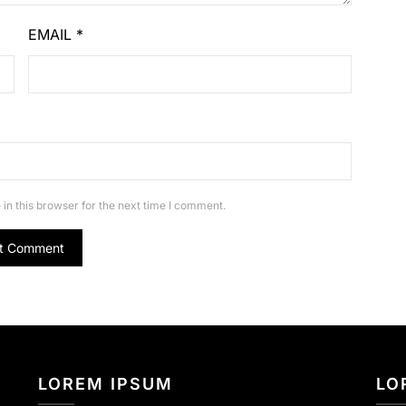
EMAIL
*
in this browser for the next time I comment.
LOREM IPSUM
LO