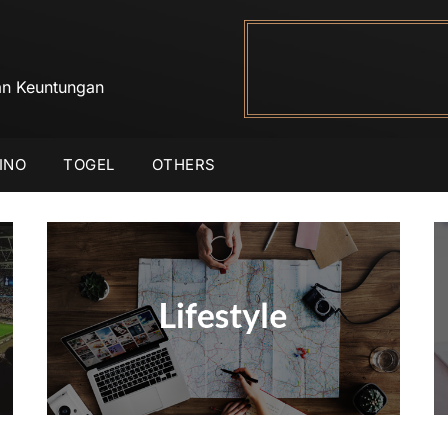
an Keuntungan
INO
TOGEL
OTHERS