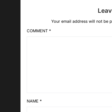
Leav
Your email address will not be p
COMMENT
*
NAME
*