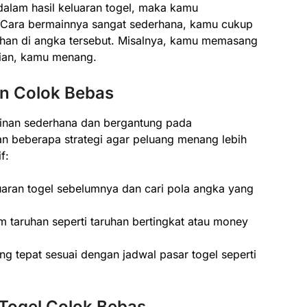
alam hasil keluaran togel, maka kamu
 Cara bermainnya sangat sederhana, kamu cukup
han di angka tersebut. Misalnya, kamu memasang
dian, kamu menang.
an Colok Bebas
ainan sederhana dan bergantung pada
n beberapa strategi agar peluang menang lebih
f:
luaran togel sebelumnya dan cari pola angka yang
m taruhan seperti taruhan bertingkat atau money
ng tepat sesuai dengan jadwal pasar togel seperti
Togel Colok Bebas