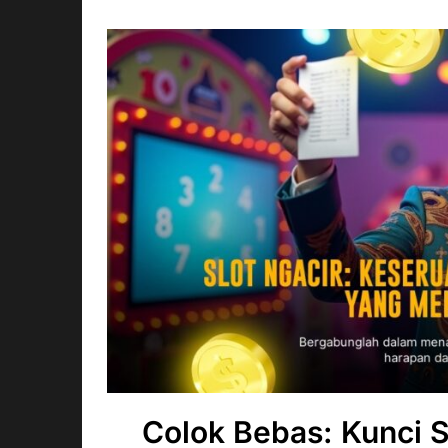
Colok Bebas: Kunci 