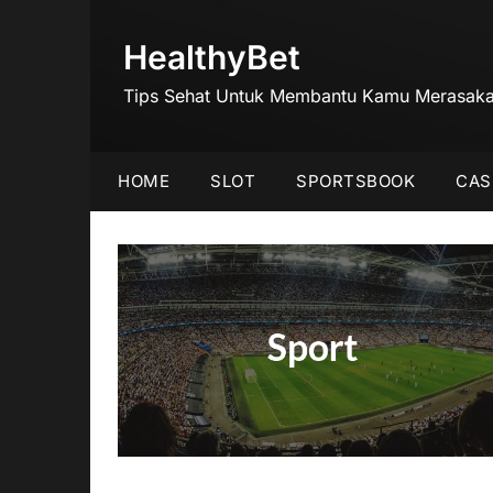
Skip
to
HealthyBet
content
Tips Sehat Untuk Membantu Kamu Merasak
HOME
SLOT
SPORTSBOOK
CAS