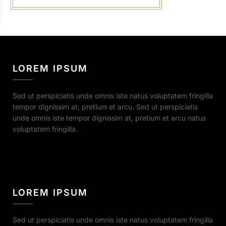
LOREM IPSUM
Sed ut perspiciatis unde omnis iste natus voluptatem fringilla
tempor dignissim at, pretium et arcu. Sed ut perspiciatis
unde omnis iste tempor dignissim at, pretium et arcu natus
voluptatem fringilla.
LOREM IPSUM
Sed ut perspiciatis unde omnis iste natus voluptatem fringilla