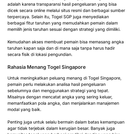
adalah karena transparansi hasil pengeluaran yang bisa
dicek secara online melalui situs resmi dan berbagai sumber
terpercaya. Selain itu, Togel SGP juga menyediakan
berbagai fitur taruhan yang memudahkan pemain dalam
memilih jenis taruhan sesuai dengan strategi yang dimiliki.
Kemudahan akses membuat pemain bisa memasang angka
taruhan kapan saja dan di mana saja tanpa harus hadir
secara fisik di lokasi pengundian.
Rahasia Menang Togel Singapore
Untuk meningkatkan peluang menang di Togel Singapore,
pemain perlu melakukan analisa hasil pengeluaran
sebelumnya dan menggunakan strategi yang tepat.
Misalnya dengan mencatat angka yang sering keluar,
memanfaatkan pola angka, dan menjalankan manajemen
modal yang baik.
Penting juga untuk selalu bermain dalam batas kemampuan
agar tidak terjebak dalam kerugian besar. Banyak juga