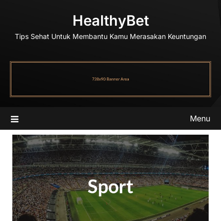
Skip
HealthyBet
to
content
Tips Sehat Untuk Membantu Kamu Merasakan Keuntungan
Menu