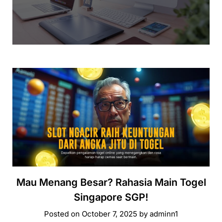
Mau Menang Besar? Rahasia Main Togel
Singapore SGP!
Posted on
October 7, 2025
by
adminn1