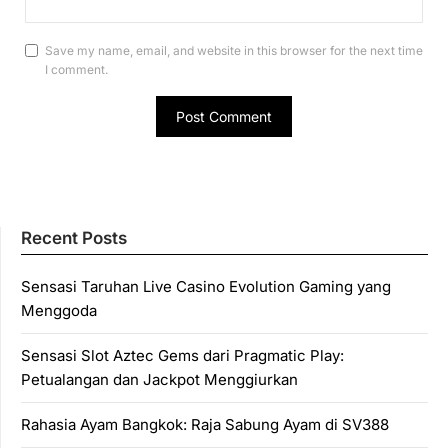
Save my name, email, and website in this browser for the next time
I comment.
Recent Posts
Sensasi Taruhan Live Casino Evolution Gaming yang
Menggoda
Sensasi Slot Aztec Gems dari Pragmatic Play:
Petualangan dan Jackpot Menggiurkan
Rahasia Ayam Bangkok: Raja Sabung Ayam di SV388