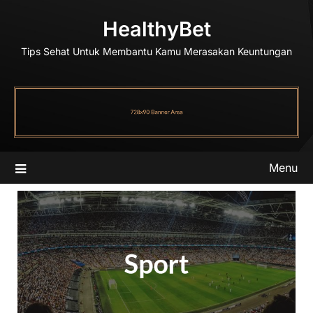
Skip
HealthyBet
to
content
Tips Sehat Untuk Membantu Kamu Merasakan Keuntungan
Menu