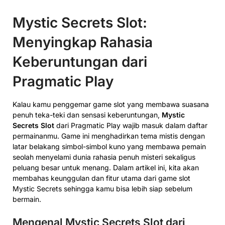
Mystic Secrets Slot:
Menyingkap Rahasia
Keberuntungan dari
Pragmatic Play
Kalau kamu penggemar game slot yang membawa suasana
penuh teka-teki dan sensasi keberuntungan,
Mystic
Secrets Slot
dari Pragmatic Play wajib masuk dalam daftar
permainanmu. Game ini menghadirkan tema mistis dengan
latar belakang simbol-simbol kuno yang membawa pemain
seolah menyelami dunia rahasia penuh misteri sekaligus
peluang besar untuk menang. Dalam artikel ini, kita akan
membahas keunggulan dan fitur utama dari game slot
Mystic Secrets sehingga kamu bisa lebih siap sebelum
bermain.
Mengenal Mystic Secrets Slot dari