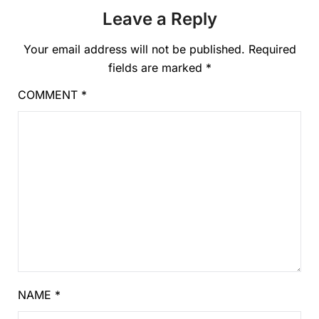
Leave a Reply
Your email address will not be published.
Required
fields are marked
*
COMMENT
*
NAME
*