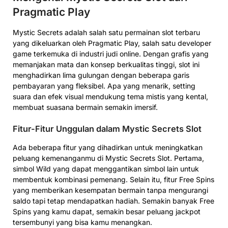
Pragmatic Play
Mystic Secrets adalah salah satu permainan slot terbaru
yang dikeluarkan oleh Pragmatic Play, salah satu developer
game terkemuka di industri judi online. Dengan grafis yang
memanjakan mata dan konsep berkualitas tinggi, slot ini
menghadirkan lima gulungan dengan beberapa garis
pembayaran yang fleksibel. Apa yang menarik, setting
suara dan efek visual mendukung tema mistis yang kental,
membuat suasana bermain semakin imersif.
Fitur-Fitur Unggulan dalam Mystic Secrets Slot
Ada beberapa fitur yang dihadirkan untuk meningkatkan
peluang kemenanganmu di Mystic Secrets Slot. Pertama,
simbol Wild yang dapat menggantikan simbol lain untuk
membentuk kombinasi pemenang. Selain itu, fitur Free Spins
yang memberikan kesempatan bermain tanpa mengurangi
saldo tapi tetap mendapatkan hadiah. Semakin banyak Free
Spins yang kamu dapat, semakin besar peluang jackpot
tersembunyi yang bisa kamu menangkan.