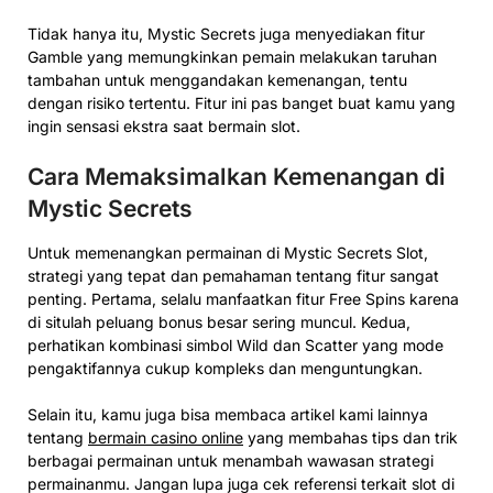
Tidak hanya itu, Mystic Secrets juga menyediakan fitur
Gamble yang memungkinkan pemain melakukan taruhan
tambahan untuk menggandakan kemenangan, tentu
dengan risiko tertentu. Fitur ini pas banget buat kamu yang
ingin sensasi ekstra saat bermain slot.
Cara Memaksimalkan Kemenangan di
Mystic Secrets
Untuk memenangkan permainan di Mystic Secrets Slot,
strategi yang tepat dan pemahaman tentang fitur sangat
penting. Pertama, selalu manfaatkan fitur Free Spins karena
di situlah peluang bonus besar sering muncul. Kedua,
perhatikan kombinasi simbol Wild dan Scatter yang mode
pengaktifannya cukup kompleks dan menguntungkan.
Selain itu, kamu juga bisa membaca artikel kami lainnya
tentang
bermain casino online
yang membahas tips dan trik
berbagai permainan untuk menambah wawasan strategi
permainanmu. Jangan lupa juga cek referensi terkait slot di