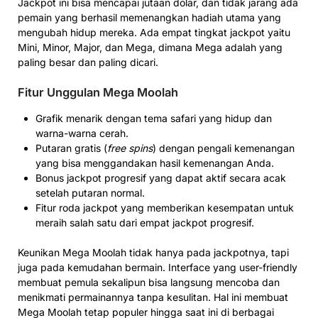
Jackpot ini bisa mencapai jutaan dolar, dan tidak jarang ada
pemain yang berhasil memenangkan hadiah utama yang
mengubah hidup mereka. Ada empat tingkat jackpot yaitu
Mini, Minor, Major, dan Mega, dimana Mega adalah yang
paling besar dan paling dicari.
Fitur Unggulan Mega Moolah
Grafik menarik dengan tema safari yang hidup dan
warna-warna cerah.
Putaran gratis (
free spins
) dengan pengali kemenangan
yang bisa menggandakan hasil kemenangan Anda.
Bonus jackpot progresif yang dapat aktif secara acak
setelah putaran normal.
Fitur roda jackpot yang memberikan kesempatan untuk
meraih salah satu dari empat jackpot progresif.
Keunikan Mega Moolah tidak hanya pada jackpotnya, tapi
juga pada kemudahan bermain. Interface yang user-friendly
membuat pemula sekalipun bisa langsung mencoba dan
menikmati permainannya tanpa kesulitan. Hal ini membuat
Mega Moolah tetap populer hingga saat ini di berbagai