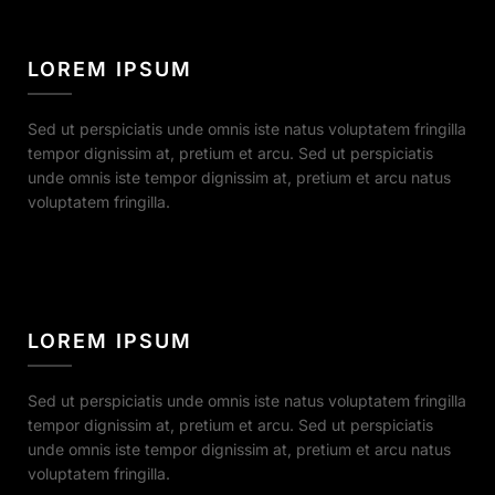
LOREM IPSUM
Sed ut perspiciatis unde omnis iste natus voluptatem fringilla
tempor dignissim at, pretium et arcu. Sed ut perspiciatis
unde omnis iste tempor dignissim at, pretium et arcu natus
voluptatem fringilla.
LOREM IPSUM
Sed ut perspiciatis unde omnis iste natus voluptatem fringilla
tempor dignissim at, pretium et arcu. Sed ut perspiciatis
unde omnis iste tempor dignissim at, pretium et arcu natus
voluptatem fringilla.