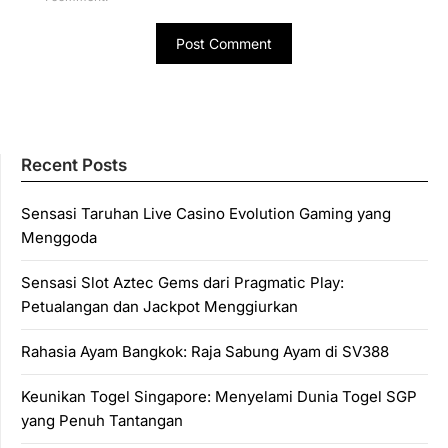
Recent Posts
Sensasi Taruhan Live Casino Evolution Gaming yang
Menggoda
Sensasi Slot Aztec Gems dari Pragmatic Play:
Petualangan dan Jackpot Menggiurkan
Rahasia Ayam Bangkok: Raja Sabung Ayam di SV388
Keunikan Togel Singapore: Menyelami Dunia Togel SGP
yang Penuh Tantangan