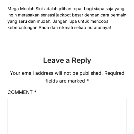
Mega Moolah Slot adalah pilihan tepat bagi siapa saja yang
ingin merasakan sensasi jackpot besar dengan cara bermain
yang seru dan mudah. Jangan lupa untuk mencoba
keberuntungan Anda dan nikmati setiap putarannya!
Leave a Reply
Your email address will not be published.
Required
fields are marked
*
COMMENT
*