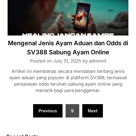
Mengenal Jenis Ayam Aduan dan Odds di
SV388 Sabung Ayam Online
Posted on
July 31, 2025
by
adminn1
Artikel ini membahas secara mendalam tentang jenis
ayam aduan yang populer di platform SV388, termasuk
penjelasan odds taruhan sabung ayam online yang
menarik bagi para penggemar.
Posts
Previous
9
Next
pagination