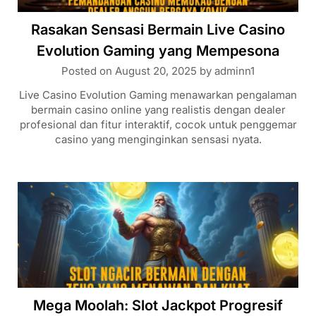
Rasakan Sensasi Bermain Live Casino
Evolution Gaming yang Mempesona
Posted on
August 20, 2025
by
adminn1
Live Casino Evolution Gaming menawarkan pengalaman
bermain casino online yang realistis dengan dealer
profesional dan fitur interaktif, cocok untuk penggemar
casino yang menginginkan sensasi nyata.
Mega Moolah: Slot Jackpot Progresif