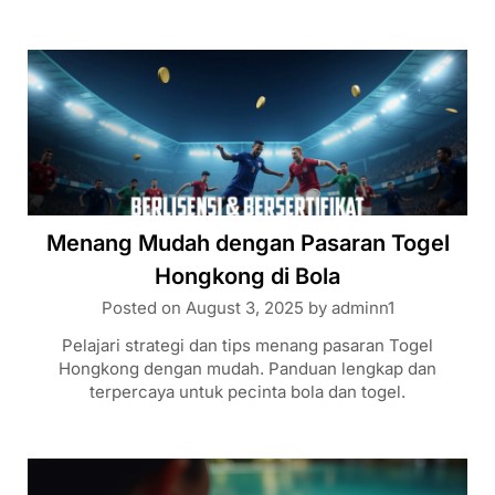
Menang Mudah dengan Pasaran Togel
Hongkong di Bola
Posted on
August 3, 2025
by
adminn1
Pelajari strategi dan tips menang pasaran Togel
Hongkong dengan mudah. Panduan lengkap dan
terpercaya untuk pecinta bola dan togel.