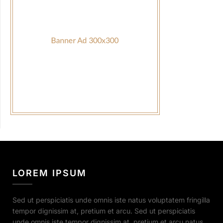
LOREM IPSUM
Sed ut perspiciatis unde omnis iste natus voluptatem fringilla
tempor dignissim at, pretium et arcu. Sed ut perspiciatis
unde omnis iste tempor dignissim at, pretium et arcu natus