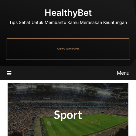
Skip
HealthyBet
to
content
Tips Sehat Untuk Membantu Kamu Merasakan Keuntungan
Menu