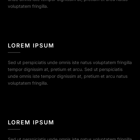
voluptatem fringilla.
LOREM IPSUM
Sed ut perspiciatis unde omnis iste natus voluptatem fringilla
tempor dignissim at, pretium et arcu. Sed ut perspiciatis
unde omnis iste tempor dignissim at, pretium et arcu natus
voluptatem fringilla.
LOREM IPSUM
Sed ut perspiciatis unde omnis iste natus voluptatem fringilla