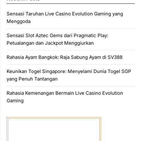
Sensasi Taruhan Live Casino Evolution Gaming yang
Menggoda
Sensasi Slot Aztec Gems dari Pragmatic Play:
Petualangan dan Jackpot Menggiurkan
Rahasia Ayam Bangkok: Raja Sabung Ayam di SV388
Keunikan Togel Singapore: Menyelami Dunia Togel SGP
yang Penuh Tantangan
Rahasia Kemenangan Bermain Live Casino Evolution
Gaming