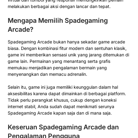
melakukan berbagai aksi dengan lancar dan tepat.
Mengapa Memilih Spadegaming
Arcade?
Spadegaming Arcade bukan hanya sekadar game arcade
biasa. Dengan kombinasi fitur modern dan sentuhan klasik,
game ini memberikan sensasi unik yang jarang ditemukan di
game lain. Permainan yang menantang serta grafis
memukau menjadikan pengalaman bermain yang
menyenangkan dan memacu adrenalin.
Selain itu, game ini juga memiliki keunggulan dalam hal
aksesibilitas karena dapat dimainkan di berbagai platform.
Tidak perlu perangkat khusus, cukup dengan koneksi
internet stabil, Anda sudah dapat menikmati serunya
Spadegaming Arcade kapan saja dan di mana saja.
Keseruan Spadegaming Arcade dan
Pengalaman Pengguna