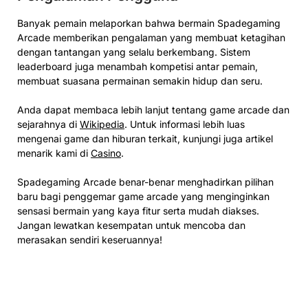
Banyak pemain melaporkan bahwa bermain Spadegaming
Arcade memberikan pengalaman yang membuat ketagihan
dengan tantangan yang selalu berkembang. Sistem
leaderboard juga menambah kompetisi antar pemain,
membuat suasana permainan semakin hidup dan seru.
Anda dapat membaca lebih lanjut tentang game arcade dan
sejarahnya di
Wikipedia
. Untuk informasi lebih luas
mengenai game dan hiburan terkait, kunjungi juga artikel
menarik kami di
Casino
.
Spadegaming Arcade benar-benar menghadirkan pilihan
baru bagi penggemar game arcade yang menginginkan
sensasi bermain yang kaya fitur serta mudah diakses.
Jangan lewatkan kesempatan untuk mencoba dan
merasakan sendiri keseruannya!