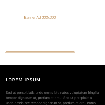
LOREM IPSUM
Sed ut perspiciatis unde omnis iste natus voluptatem fringilla
tempor dignissim at, pretium et arcu. Sed ut perspiciatis
unde omnis iste tempor dignissim at, pretium et arcu natus