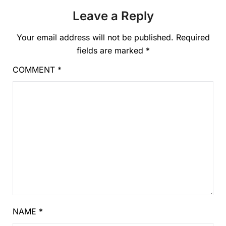
Leave a Reply
Your email address will not be published.
Required
fields are marked
*
COMMENT
*
NAME
*