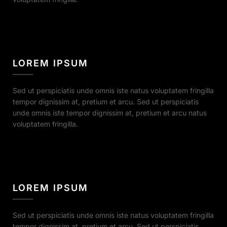
LOREM IPSUM
Sed ut perspiciatis unde omnis iste natus voluptatem fringilla
tempor dignissim at, pretium et arcu. Sed ut perspiciatis
unde omnis iste tempor dignissim at, pretium et arcu natus
voluptatem fringilla.
LOREM IPSUM
Sed ut perspiciatis unde omnis iste natus voluptatem fringilla
tempor dignissim at, pretium et arcu. Sed ut perspiciatis