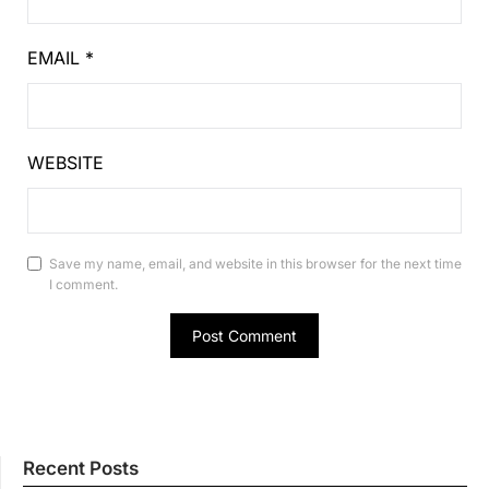
EMAIL
*
WEBSITE
Save my name, email, and website in this browser for the next time
I comment.
Recent Posts