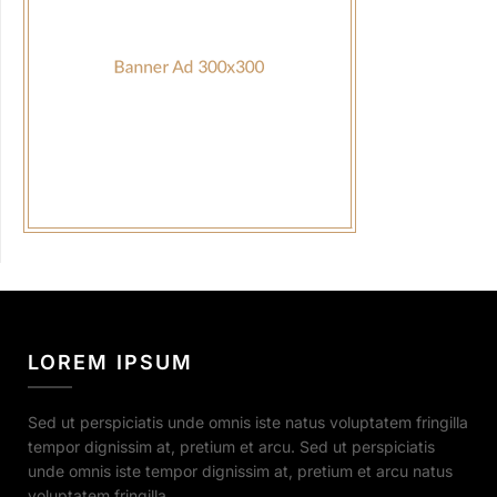
LOREM IPSUM
Sed ut perspiciatis unde omnis iste natus voluptatem fringilla
tempor dignissim at, pretium et arcu. Sed ut perspiciatis
unde omnis iste tempor dignissim at, pretium et arcu natus
voluptatem fringilla.