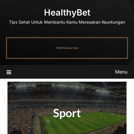
Skip
HealthyBet
to
content
Tips Sehat Untuk Membantu Kamu Merasakan Keuntungan
Menu