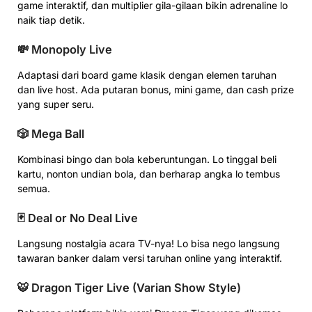
game interaktif, dan multiplier gila-gilaan bikin adrenaline lo
naik tiap detik.
💸 Monopoly Live
Adaptasi dari board game klasik dengan elemen taruhan
dan live host. Ada putaran bonus, mini game, dan cash prize
yang super seru.
🎲 Mega Ball
Kombinasi bingo dan bola keberuntungan. Lo tinggal beli
kartu, nonton undian bola, dan berharap angka lo tembus
semua.
🃏 Deal or No Deal Live
Langsung nostalgia acara TV-nya! Lo bisa nego langsung
tawaran banker dalam versi taruhan online yang interaktif.
🐯 Dragon Tiger Live (Varian Show Style)