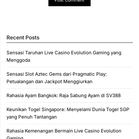
Recent Posts
Sensasi Taruhan Live Casino Evolution Gaming yang
Menggoda
Sensasi Slot Aztec Gems dari Pragmatic Play:
Petualangan dan Jackpot Menggiurkan
Rahasia Ayam Bangkok: Raja Sabung Ayam di SV388
Keunikan Togel Singapore: Menyelami Dunia Togel SGP
yang Penuh Tantangan
Rahasia Kemenangan Bermain Live Casino Evolution
Gaming