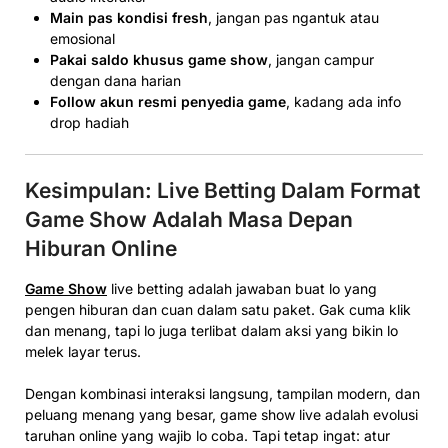
Main pas kondisi fresh
, jangan pas ngantuk atau
emosional
Pakai saldo khusus game show
, jangan campur
dengan dana harian
Follow akun resmi penyedia game
, kadang ada info
drop hadiah
Kesimpulan: Live Betting Dalam Format
Game Show Adalah Masa Depan
Hiburan Online
Game Show
live betting adalah jawaban buat lo yang
pengen hiburan dan cuan dalam satu paket. Gak cuma klik
dan menang, tapi lo juga terlibat dalam aksi yang bikin lo
melek layar terus.
Dengan kombinasi interaksi langsung, tampilan modern, dan
peluang menang yang besar, game show live adalah evolusi
taruhan online yang wajib lo coba. Tapi tetap ingat: atur