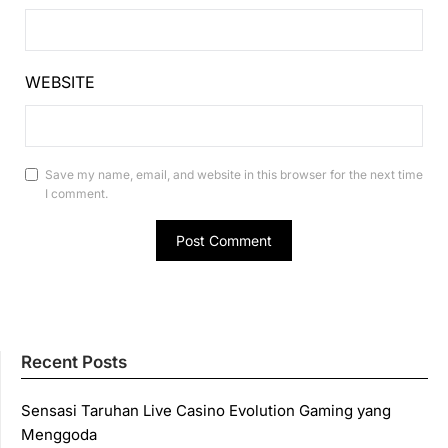
WEBSITE
Save my name, email, and website in this browser for the next time
I comment.
Recent Posts
Sensasi Taruhan Live Casino Evolution Gaming yang
Menggoda