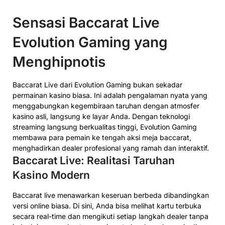
Sensasi Baccarat Live
Evolution Gaming yang
Menghipnotis
Baccarat Live dari Evolution Gaming bukan sekadar
permainan kasino biasa. Ini adalah pengalaman nyata yang
menggabungkan kegembiraan taruhan dengan atmosfer
kasino asli, langsung ke layar Anda. Dengan teknologi
streaming langsung berkualitas tinggi, Evolution Gaming
membawa para pemain ke tengah aksi meja baccarat,
menghadirkan dealer profesional yang ramah dan interaktif.
Baccarat Live: Realitasi Taruhan
Kasino Modern
Baccarat live menawarkan keseruan berbeda dibandingkan
versi online biasa. Di sini, Anda bisa melihat kartu terbuka
secara real-time dan mengikuti setiap langkah dealer tanpa