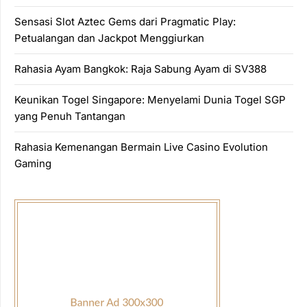
Sensasi Slot Aztec Gems dari Pragmatic Play:
Petualangan dan Jackpot Menggiurkan
Rahasia Ayam Bangkok: Raja Sabung Ayam di SV388
Keunikan Togel Singapore: Menyelami Dunia Togel SGP
yang Penuh Tantangan
Rahasia Kemenangan Bermain Live Casino Evolution
Gaming