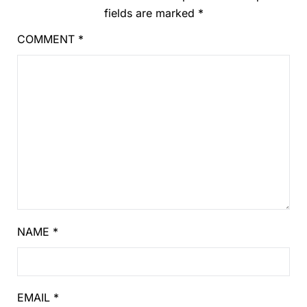
fields are marked
*
COMMENT
*
NAME
*
EMAIL
*