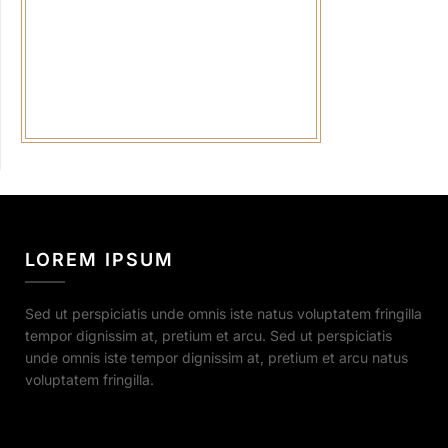
LOREM IPSUM
Sed ut perspiciatis unde omnis iste natus voluptatem fringilla
tempor dignissim at, pretium et arcu. Sed ut perspiciatis
unde omnis iste tempor dignissim at, pretium et arcu natus
voluptatem fringilla.