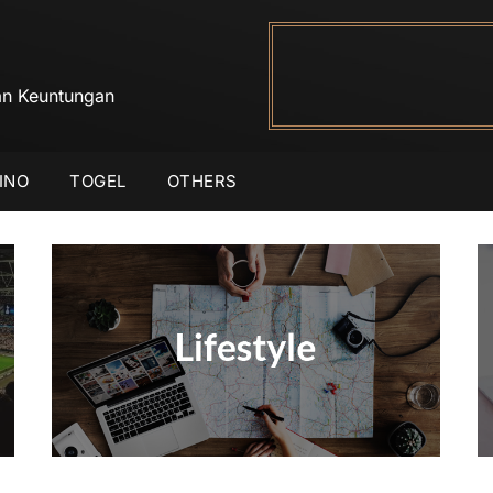
an Keuntungan
INO
TOGEL
OTHERS