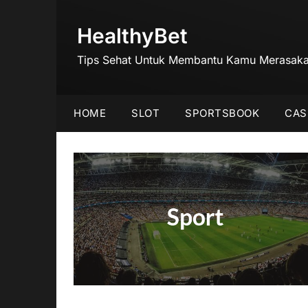
Skip
to
HealthyBet
content
Tips Sehat Untuk Membantu Kamu Merasak
HOME
SLOT
SPORTSBOOK
CAS