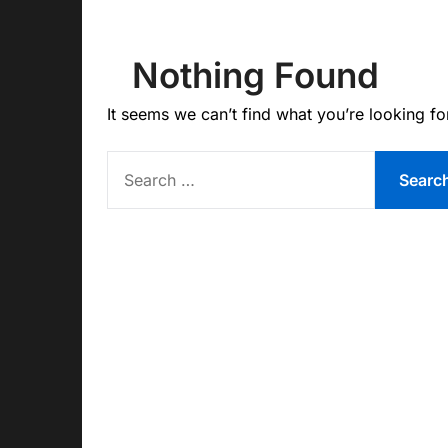
Nothing Found
It seems we can’t find what you’re looking fo
SEARCH
FOR: